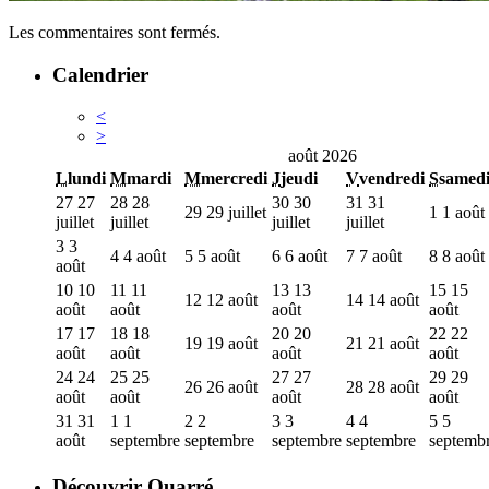
Les commentaires sont fermés.
Calendrier
<
>
août 2026
L
lundi
M
mardi
M
mercredi
J
jeudi
V
vendredi
S
samed
27
27
28
28
30
30
31
31
29
29 juillet
1
1 août
juillet
juillet
juillet
juillet
3
3
4
4 août
5
5 août
6
6 août
7
7 août
8
8 août
août
10
10
11
11
13
13
15
15
12
12 août
14
14 août
août
août
août
août
17
17
18
18
20
20
22
22
19
19 août
21
21 août
août
août
août
août
24
24
25
25
27
27
29
29
26
26 août
28
28 août
août
août
août
août
31
31
1
1
2
2
3
3
4
4
5
5
août
septembre
septembre
septembre
septembre
septemb
Découvrir Quarré