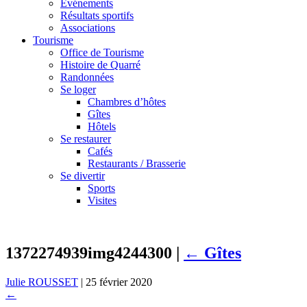
Événements
Résultats sportifs
Associations
Tourisme
Office de Tourisme
Histoire de Quarré
Randonnées
Se loger
Chambres d’hôtes
Gîtes
Hôtels
Se restaurer
Cafés
Restaurants / Brasserie
Se divertir
Sports
Visites
1372274939img4244300
|
←
Gîtes
Julie ROUSSET
|
25 février 2020
←
→