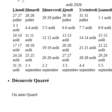
>
août 2026
L
lundi
M
mardi
M
mercredi
J
jeudi
V
vendredi
S
samed
27
27
28
28
30
30
31
31
29
29 juillet
1
1 août
juillet
juillet
juillet
juillet
3
3
4
4 août
5
5 août
6
6 août
7
7 août
8
8 août
août
10
10
11
11
13
13
15
15
12
12 août
14
14 août
août
août
août
août
17
17
18
18
20
20
22
22
19
19 août
21
21 août
août
août
août
août
24
24
25
25
27
27
29
29
26
26 août
28
28 août
août
août
août
août
31
31
1
1
2
2
3
3
4
4
5
5
août
septembre
septembre
septembre
septembre
septemb
Découvrir Quarré
On aime Quarré