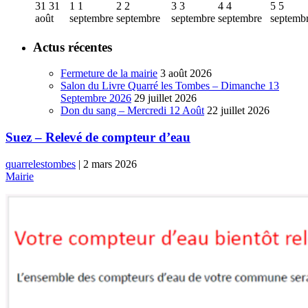
31
31
1
1
2
2
3
3
4
4
5
5
août
septembre
septembre
septembre
septembre
septemb
Actus récentes
Fermeture de la mairie
3 août 2026
Salon du Livre Quarré les Tombes – Dimanche 13
Septembre 2026
29 juillet 2026
Don du sang – Mercredi 12 Août
22 juillet 2026
Suez – Relevé de compteur d’eau
quarrelestombes
|
2 mars 2026
Mairie