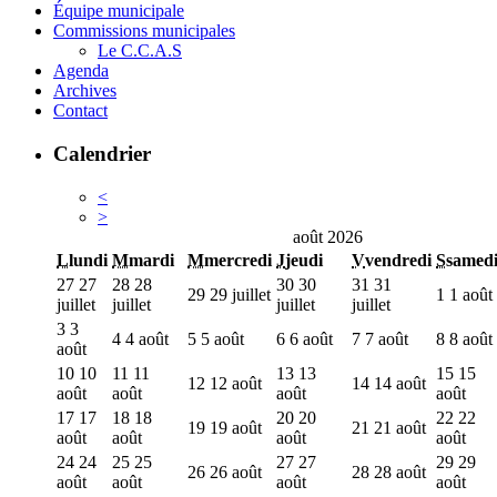
Équipe municipale
Commissions municipales
Le C.C.A.S
Agenda
Archives
Contact
Calendrier
<
>
août 2026
L
lundi
M
mardi
M
mercredi
J
jeudi
V
vendredi
S
samed
27
27
28
28
30
30
31
31
29
29 juillet
1
1 août
juillet
juillet
juillet
juillet
3
3
4
4 août
5
5 août
6
6 août
7
7 août
8
8 août
août
10
10
11
11
13
13
15
15
12
12 août
14
14 août
août
août
août
août
17
17
18
18
20
20
22
22
19
19 août
21
21 août
août
août
août
août
24
24
25
25
27
27
29
29
26
26 août
28
28 août
août
août
août
août