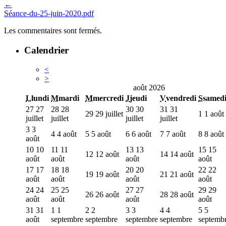
←
Séance-du-25-juin-2020.pdf
Les commentaires sont fermés.
Calendrier
<
>
août 2026
L
lundi
M
mardi
M
mercredi
J
jeudi
V
vendredi
S
samed
27
27
28
28
30
30
31
31
29
29 juillet
1
1 août
juillet
juillet
juillet
juillet
3
3
4
4 août
5
5 août
6
6 août
7
7 août
8
8 août
août
10
10
11
11
13
13
15
15
12
12 août
14
14 août
août
août
août
août
17
17
18
18
20
20
22
22
19
19 août
21
21 août
août
août
août
août
24
24
25
25
27
27
29
29
26
26 août
28
28 août
août
août
août
août
31
31
1
1
2
2
3
3
4
4
5
5
août
septembre
septembre
septembre
septembre
septemb