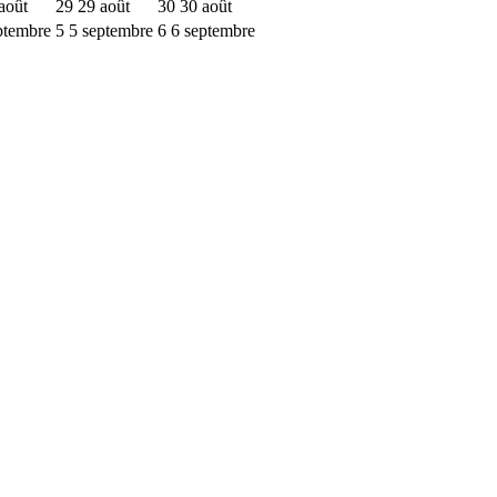
août
29
29 août
30
30 août
ptembre
5
5 septembre
6
6 septembre