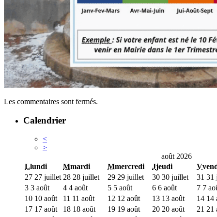
Les commentaires sont fermés.
Calendrier
<
>
août 2026
L
lundi
M
mardi
M
mercredi
J
jeudi
V
vend
27
27 juillet
28
28 juillet
29
29 juillet
30
30 juillet
31
31 j
3
3 août
4
4 août
5
5 août
6
6 août
7
7 ao
10
10 août
11
11 août
12
12 août
13
13 août
14
14 
17
17 août
18
18 août
19
19 août
20
20 août
21
21 