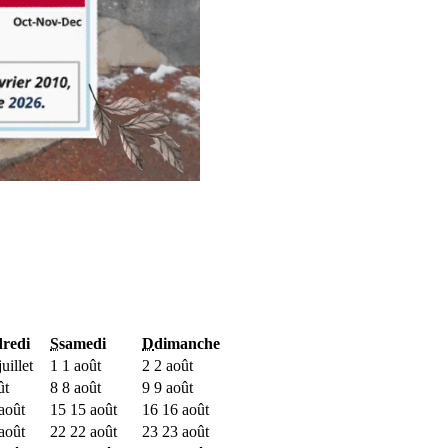
redi
S
samedi
D
dimanche
uillet
1
1 août
2
2 août
ût
8
8 août
9
9 août
août
15
15 août
16
16 août
août
22
22 août
23
23 août