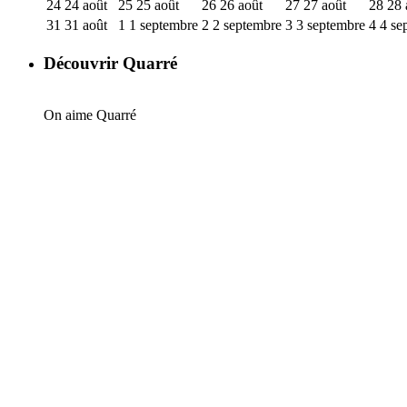
24
24 août
25
25 août
26
26 août
27
27 août
28
28 
31
31 août
1
1 septembre
2
2 septembre
3
3 septembre
4
4 se
Découvrir Quarré
On aime Quarré