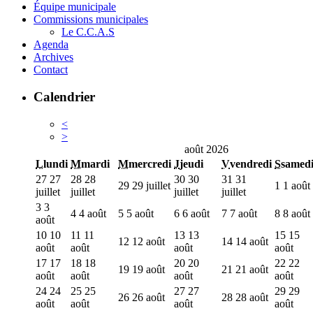
Équipe municipale
Commissions municipales
Le C.C.A.S
Agenda
Archives
Contact
Calendrier
<
>
août 2026
L
lundi
M
mardi
M
mercredi
J
jeudi
V
vendredi
S
samed
27
27
28
28
30
30
31
31
29
29 juillet
1
1 août
juillet
juillet
juillet
juillet
3
3
4
4 août
5
5 août
6
6 août
7
7 août
8
8 août
août
10
10
11
11
13
13
15
15
12
12 août
14
14 août
août
août
août
août
17
17
18
18
20
20
22
22
19
19 août
21
21 août
août
août
août
août
24
24
25
25
27
27
29
29
26
26 août
28
28 août
août
août
août
août