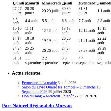
L
lundi
M
mardi
M
mercredi
J
jeudi
V
vendredi
S
samed
27
27
28
28
30
30
31
31
29
29 juillet
1
1 août
juillet
juillet
juillet
juillet
3
3
4
4 août
5
5 août
6
6 août
7
7 août
8
8 août
août
10
10
11
11
13
13
15
15
12
12 août
14
14 août
août
août
août
août
17
17
18
18
20
20
22
22
19
19 août
21
21 août
août
août
août
août
24
24
25
25
27
27
29
29
26
26 août
28
28 août
août
août
août
août
31
31
1
1
2
2
3
3
4
4
5
5
août
septembre
septembre
septembre
septembre
septemb
Actus récentes
Fermeture de la mairie
3 août 2026
Salon du Livre Quarré les Tombes – Dimanche 13
Septembre 2026
29 juillet 2026
Don du sang – Mercredi 12 Août
22 juillet 2026
Parc Naturel Régional du Morvan