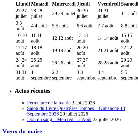
L
lundi
M
mardi
M
mercredi
J
jeudi
V
vendredi
S
samed
27
27
28
28
30
30
31
31
29
29 juillet
1
1 août
juillet
juillet
juillet
juillet
3
3
4
4 août
5
5 août
6
6 août
7
7 août
8
8 août
août
10
10
11
11
13
13
15
15
12
12 août
14
14 août
août
août
août
août
17
17
18
18
20
20
22
22
19
19 août
21
21 août
août
août
août
août
24
24
25
25
27
27
29
29
26
26 août
28
28 août
août
août
août
août
31
31
1
1
2
2
3
3
4
4
5
5
août
septembre
septembre
septembre
septembre
septemb
Actus récentes
Fermeture de la mairie
3 août 2026
Salon du Livre Quarré les Tombes – Dimanche 13
Septembre 2026
29 juillet 2026
Don du sang – Mercredi 12 Août
22 juillet 2026
Vœux du maire