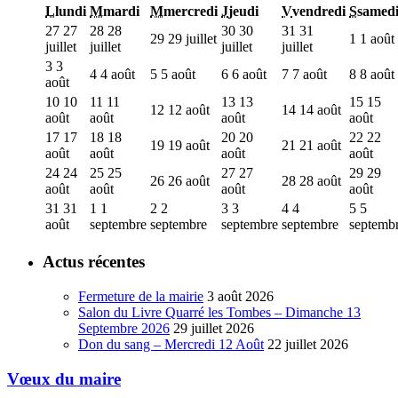
L
lundi
M
mardi
M
mercredi
J
jeudi
V
vendredi
S
samed
27
27
28
28
30
30
31
31
29
29 juillet
1
1 août
juillet
juillet
juillet
juillet
3
3
4
4 août
5
5 août
6
6 août
7
7 août
8
8 août
août
10
10
11
11
13
13
15
15
12
12 août
14
14 août
août
août
août
août
17
17
18
18
20
20
22
22
19
19 août
21
21 août
août
août
août
août
24
24
25
25
27
27
29
29
26
26 août
28
28 août
août
août
août
août
31
31
1
1
2
2
3
3
4
4
5
5
août
septembre
septembre
septembre
septembre
septemb
Actus récentes
Fermeture de la mairie
3 août 2026
Salon du Livre Quarré les Tombes – Dimanche 13
Septembre 2026
29 juillet 2026
Don du sang – Mercredi 12 Août
22 juillet 2026
Vœux du maire