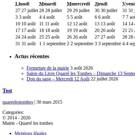
L
lundi
M
mardi
M
mercredi
J
jeudi
V
vend
27
27 juillet
28
28 juillet
29
29 juillet
30
30 juillet
31
31 j
3
3 août
4
4 août
5
5 août
6
6 août
7
7 ao
10
10 août
11
11 août
12
12 août
13
13 août
14
14 
17
17 août
18
18 août
19
19 août
20
20 août
21
21 
24
24 août
25
25 août
26
26 août
27
27 août
28
28 
31
31 août
1
1 septembre
2
2 septembre
3
3 septembre
4
4 se
Actus récentes
Fermeture de la mairie
3 août 2026
Salon du Livre Quarré les Tombes – Dimanche 13 Sept
Don du sang – Mercredi 12 Août
22 juillet 2026
Test
quarrelestombes
|
30 mars 2015
Categories:
© 2014 - 2026
Mairie - Quarré les tombes
Mentions légales