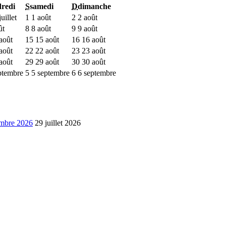
redi
S
samedi
D
dimanche
uillet
1
1 août
2
2 août
ût
8
8 août
9
9 août
août
15
15 août
16
16 août
août
22
22 août
23
23 août
août
29
29 août
30
30 août
ptembre
5
5 septembre
6
6 septembre
embre 2026
29 juillet 2026