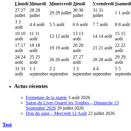
L
lundi
M
mardi
M
mercredi
J
jeudi
V
vendredi
S
samed
27
27
28
28
30
30
31
31
29
29 juillet
1
1 août
juillet
juillet
juillet
juillet
3
3
4
4 août
5
5 août
6
6 août
7
7 août
8
8 août
août
10
10
11
11
13
13
15
15
12
12 août
14
14 août
août
août
août
août
17
17
18
18
20
20
22
22
19
19 août
21
21 août
août
août
août
août
24
24
25
25
27
27
29
29
26
26 août
28
28 août
août
août
août
août
31
31
1
1
2
2
3
3
4
4
5
5
août
septembre
septembre
septembre
septembre
septemb
Actus récentes
Fermeture de la mairie
3 août 2026
Salon du Livre Quarré les Tombes – Dimanche 13
Septembre 2026
29 juillet 2026
Don du sang – Mercredi 12 Août
22 juillet 2026
Test