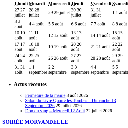
L
lundi
M
mardi
M
mercredi
J
jeudi
V
vendredi
S
samed
27
27
28
28
30
30
31
31
29
29 juillet
1
1 août
juillet
juillet
juillet
juillet
3
3
4
4 août
5
5 août
6
6 août
7
7 août
8
8 août
août
10
10
11
11
13
13
15
15
12
12 août
14
14 août
août
août
août
août
17
17
18
18
20
20
22
22
19
19 août
21
21 août
août
août
août
août
24
24
25
25
27
27
29
29
26
26 août
28
28 août
août
août
août
août
31
31
1
1
2
2
3
3
4
4
5
5
août
septembre
septembre
septembre
septembre
septemb
Actus récentes
Fermeture de la mairie
3 août 2026
Salon du Livre Quarré les Tombes – Dimanche 13
Septembre 2026
29 juillet 2026
Don du sang – Mercredi 12 Août
22 juillet 2026
SOIRÉE MORVANDELLE