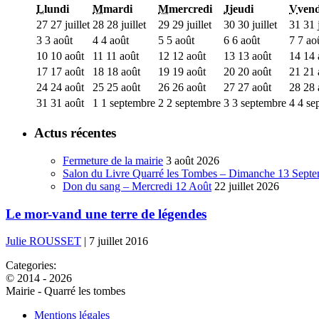
L
lundi
M
mardi
M
mercredi
J
jeudi
V
vend
27
27 juillet
28
28 juillet
29
29 juillet
30
30 juillet
31
31 j
3
3 août
4
4 août
5
5 août
6
6 août
7
7 ao
10
10 août
11
11 août
12
12 août
13
13 août
14
14 
17
17 août
18
18 août
19
19 août
20
20 août
21
21 
24
24 août
25
25 août
26
26 août
27
27 août
28
28 
31
31 août
1
1 septembre
2
2 septembre
3
3 septembre
4
4 se
Actus récentes
Fermeture de la mairie
3 août 2026
Salon du Livre Quarré les Tombes – Dimanche 13 Sept
Don du sang – Mercredi 12 Août
22 juillet 2026
Le mor-vand une terre de légendes
Julie ROUSSET
|
7 juillet 2016
Categories:
© 2014 - 2026
Mairie - Quarré les tombes
Mentions légales