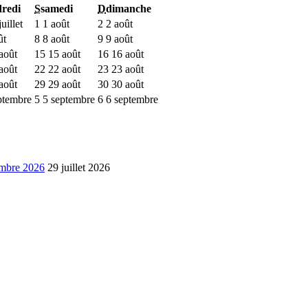
redi
S
samedi
D
dimanche
uillet
1
1 août
2
2 août
ût
8
8 août
9
9 août
août
15
15 août
16
16 août
août
22
22 août
23
23 août
août
29
29 août
30
30 août
ptembre
5
5 septembre
6
6 septembre
embre 2026
29 juillet 2026