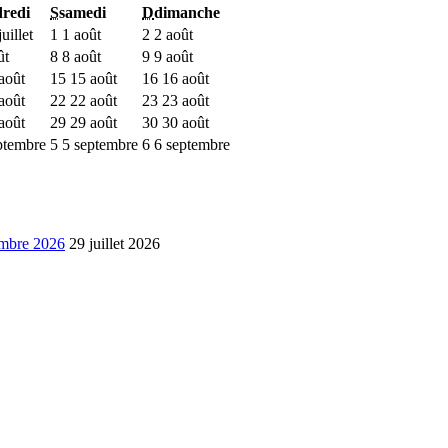
redi
S
samedi
D
dimanche
uillet
1
1 août
2
2 août
ût
8
8 août
9
9 août
août
15
15 août
16
16 août
août
22
22 août
23
23 août
août
29
29 août
30
30 août
ptembre
5
5 septembre
6
6 septembre
embre 2026
29 juillet 2026