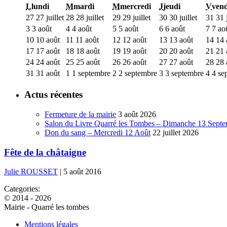
L
lundi
M
mardi
M
mercredi
J
jeudi
V
vend
27
27 juillet
28
28 juillet
29
29 juillet
30
30 juillet
31
31 j
3
3 août
4
4 août
5
5 août
6
6 août
7
7 ao
10
10 août
11
11 août
12
12 août
13
13 août
14
14 
17
17 août
18
18 août
19
19 août
20
20 août
21
21 
24
24 août
25
25 août
26
26 août
27
27 août
28
28 
31
31 août
1
1 septembre
2
2 septembre
3
3 septembre
4
4 se
Actus récentes
Fermeture de la mairie
3 août 2026
Salon du Livre Quarré les Tombes – Dimanche 13 Sept
Don du sang – Mercredi 12 Août
22 juillet 2026
Fête de la châtaigne
Julie ROUSSET
|
5 août 2016
Categories:
© 2014 - 2026
Mairie - Quarré les tombes
Mentions légales