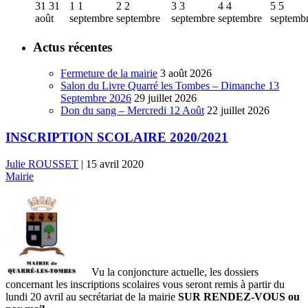
31
31
1
1
2
2
3
3
4
4
5
5
août
septembre
septembre
septembre
septembre
septemb
Actus récentes
Fermeture de la mairie
3 août 2026
Salon du Livre Quarré les Tombes – Dimanche 13
Septembre 2026
29 juillet 2026
Don du sang – Mercredi 12 Août
22 juillet 2026
INSCRIPTION SCOLAIRE 2020/2021
Julie ROUSSET
|
15 avril 2020
Mairie
Vu la conjoncture actuelle, les dossiers
concernant les inscriptions scolaires vous seront remis à partir du
lundi 20 avril au secrétariat de la mairie
SUR RENDEZ-VOUS ou