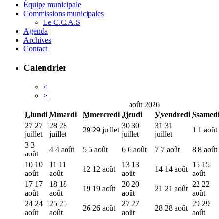
Équipe municipale
Commissions municipales
Le C.C.A.S
Agenda
Archives
Contact
Calendrier
<
>
août 2026
L
lundi
M
mardi
M
mercredi
J
jeudi
V
vendredi
S
samed
27
27
28
28
30
30
31
31
29
29 juillet
1
1 août
juillet
juillet
juillet
juillet
3
3
4
4 août
5
5 août
6
6 août
7
7 août
8
8 août
août
10
10
11
11
13
13
15
15
12
12 août
14
14 août
août
août
août
août
17
17
18
18
20
20
22
22
19
19 août
21
21 août
août
août
août
août
24
24
25
25
27
27
29
29
26
26 août
28
28 août
août
août
août
août