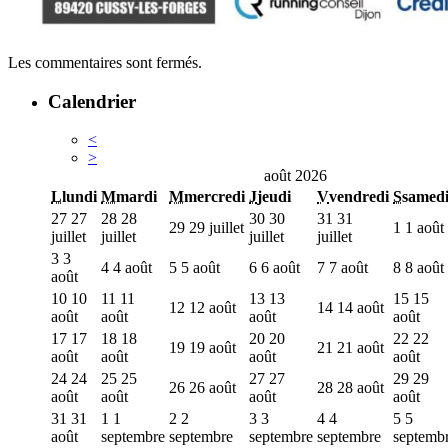
Les commentaires sont fermés.
Calendrier
<
>
août 2026
L
lundi
M
mardi
M
mercredi
J
jeudi
V
vendredi
S
samed
27
27
28
28
30
30
31
31
29
29 juillet
1
1 août
juillet
juillet
juillet
juillet
3
3
4
4 août
5
5 août
6
6 août
7
7 août
8
8 août
août
10
10
11
11
13
13
15
15
12
12 août
14
14 août
août
août
août
août
17
17
18
18
20
20
22
22
19
19 août
21
21 août
août
août
août
août
24
24
25
25
27
27
29
29
26
26 août
28
28 août
août
août
août
août
31
31
1
1
2
2
3
3
4
4
5
5
août
septembre
septembre
septembre
septembre
septemb