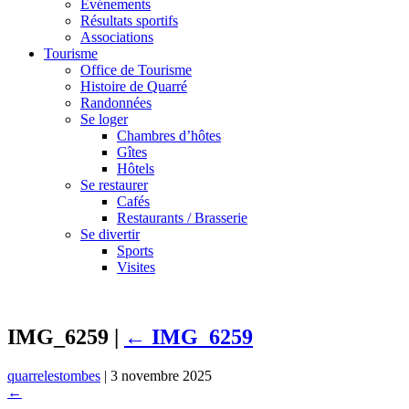
Événements
Résultats sportifs
Associations
Tourisme
Office de Tourisme
Histoire de Quarré
Randonnées
Se loger
Chambres d’hôtes
Gîtes
Hôtels
Se restaurer
Cafés
Restaurants / Brasserie
Se divertir
Sports
Visites
IMG_6259
|
←
IMG_6259
quarrelestombes
|
3 novembre 2025
←
→