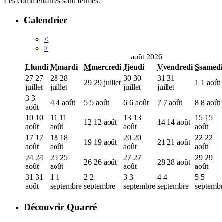
Les commentaires sont fermés.
Calendrier
<
>
août 2026
L
lundi
M
mardi
M
mercredi
J
jeudi
V
vendredi
S
samed
27
27
28
28
30
30
31
31
29
29 juillet
1
1 août
juillet
juillet
juillet
juillet
3
3
4
4 août
5
5 août
6
6 août
7
7 août
8
8 août
août
10
10
11
11
13
13
15
15
12
12 août
14
14 août
août
août
août
août
17
17
18
18
20
20
22
22
19
19 août
21
21 août
août
août
août
août
24
24
25
25
27
27
29
29
26
26 août
28
28 août
août
août
août
août
31
31
1
1
2
2
3
3
4
4
5
5
août
septembre
septembre
septembre
septembre
septemb
Découvrir Quarré