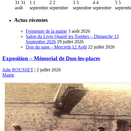
31
31
1
1
2
2
3
3
4
4
5
5
août
septembre
septembre
septembre
septembre
septemb
Actus récentes
Fermeture de la mairie
3 août 2026
Salon du Livre Quarré les Tombes – Dimanche 13
Septembre 2026
29 juillet 2026
Don du sang – Mercredi 12 Août
22 juillet 2026
Exposition – Mémorial de Dun-les-places
Julie ROUSSET
|
2 juillet 2026
Mairie