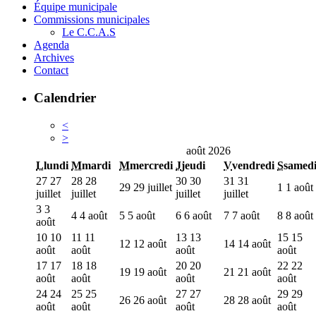
Équipe municipale
Commissions municipales
Le C.C.A.S
Agenda
Archives
Contact
Calendrier
<
>
août 2026
L
lundi
M
mardi
M
mercredi
J
jeudi
V
vendredi
S
samed
27
27
28
28
30
30
31
31
29
29 juillet
1
1 août
juillet
juillet
juillet
juillet
3
3
4
4 août
5
5 août
6
6 août
7
7 août
8
8 août
août
10
10
11
11
13
13
15
15
12
12 août
14
14 août
août
août
août
août
17
17
18
18
20
20
22
22
19
19 août
21
21 août
août
août
août
août
24
24
25
25
27
27
29
29
26
26 août
28
28 août
août
août
août
août