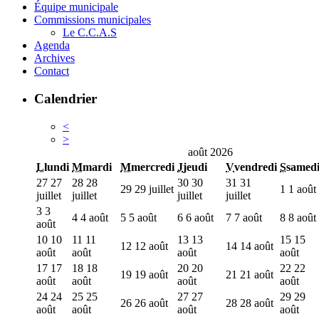
Équipe municipale
Commissions municipales
Le C.C.A.S
Agenda
Archives
Contact
Calendrier
<
>
août 2026
L
lundi
M
mardi
M
mercredi
J
jeudi
V
vendredi
S
samed
27
27
28
28
30
30
31
31
29
29 juillet
1
1 août
juillet
juillet
juillet
juillet
3
3
4
4 août
5
5 août
6
6 août
7
7 août
8
8 août
août
10
10
11
11
13
13
15
15
12
12 août
14
14 août
août
août
août
août
17
17
18
18
20
20
22
22
19
19 août
21
21 août
août
août
août
août
24
24
25
25
27
27
29
29
26
26 août
28
28 août
août
août
août
août