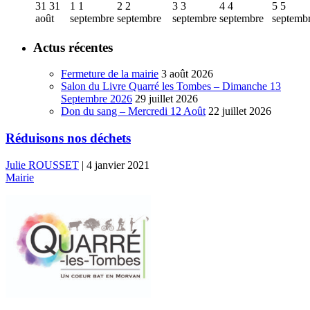
31
31
1
1
2
2
3
3
4
4
5
5
août
septembre
septembre
septembre
septembre
septemb
Actus récentes
Fermeture de la mairie
3 août 2026
Salon du Livre Quarré les Tombes – Dimanche 13
Septembre 2026
29 juillet 2026
Don du sang – Mercredi 12 Août
22 juillet 2026
Réduisons nos déchets
Julie ROUSSET
|
4 janvier 2021
Mairie