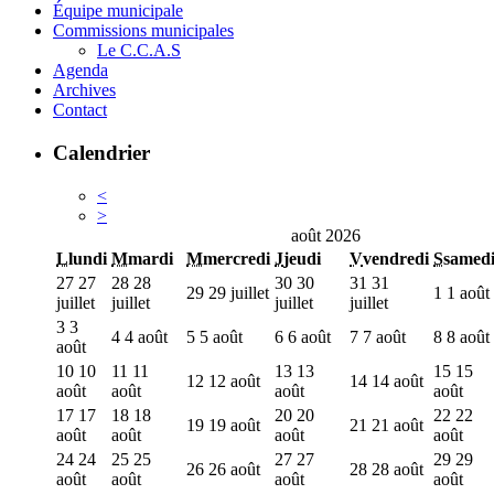
Équipe municipale
Commissions municipales
Le C.C.A.S
Agenda
Archives
Contact
Calendrier
<
>
août 2026
L
lundi
M
mardi
M
mercredi
J
jeudi
V
vendredi
S
samed
27
27
28
28
30
30
31
31
29
29 juillet
1
1 août
juillet
juillet
juillet
juillet
3
3
4
4 août
5
5 août
6
6 août
7
7 août
8
8 août
août
10
10
11
11
13
13
15
15
12
12 août
14
14 août
août
août
août
août
17
17
18
18
20
20
22
22
19
19 août
21
21 août
août
août
août
août
24
24
25
25
27
27
29
29
26
26 août
28
28 août
août
août
août
août