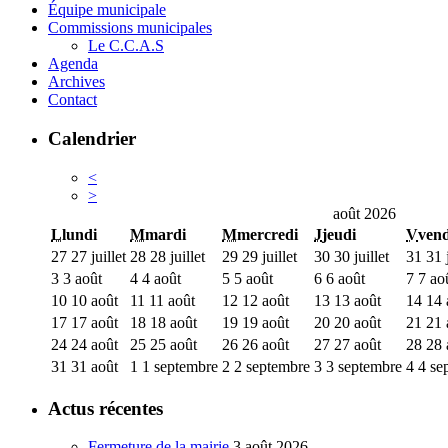
Équipe municipale
Commissions municipales
Le C.C.A.S
Agenda
Archives
Contact
Calendrier
<
>
août 2026
L
lundi
M
mardi
M
mercredi
J
jeudi
V
vend
27
27 juillet
28
28 juillet
29
29 juillet
30
30 juillet
31
31 j
3
3 août
4
4 août
5
5 août
6
6 août
7
7 ao
10
10 août
11
11 août
12
12 août
13
13 août
14
14 
17
17 août
18
18 août
19
19 août
20
20 août
21
21 
24
24 août
25
25 août
26
26 août
27
27 août
28
28 
31
31 août
1
1 septembre
2
2 septembre
3
3 septembre
4
4 se
Actus récentes
Fermeture de la mairie
3 août 2026