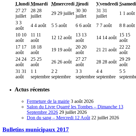
L
lundi
M
mardi
M
mercredi
J
jeudi
V
vendredi
S
samed
27
27
28
28
30
30
31
31
29
29 juillet
1
1 août
juillet
juillet
juillet
juillet
3
3
4
4 août
5
5 août
6
6 août
7
7 août
8
8 août
août
10
10
11
11
13
13
15
15
12
12 août
14
14 août
août
août
août
août
17
17
18
18
20
20
22
22
19
19 août
21
21 août
août
août
août
août
24
24
25
25
27
27
29
29
26
26 août
28
28 août
août
août
août
août
31
31
1
1
2
2
3
3
4
4
5
5
août
septembre
septembre
septembre
septembre
septemb
Actus récentes
Fermeture de la mairie
3 août 2026
Salon du Livre Quarré les Tombes – Dimanche 13
Septembre 2026
29 juillet 2026
Don du sang – Mercredi 12 Août
22 juillet 2026
Bulletins municipaux 2017