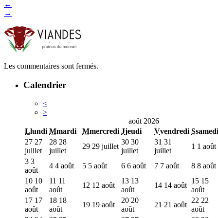
←
→
Les commentaires sont fermés.
Calendrier
<
>
août 2026
L
lundi
M
mardi
M
mercredi
J
jeudi
V
vendredi
S
samed
27
27
28
28
30
30
31
31
29
29 juillet
1
1 août
juillet
juillet
juillet
juillet
3
3
4
4 août
5
5 août
6
6 août
7
7 août
8
8 août
août
10
10
11
11
13
13
15
15
12
12 août
14
14 août
août
août
août
août
17
17
18
18
20
20
22
22
19
19 août
21
21 août
août
août
août
août