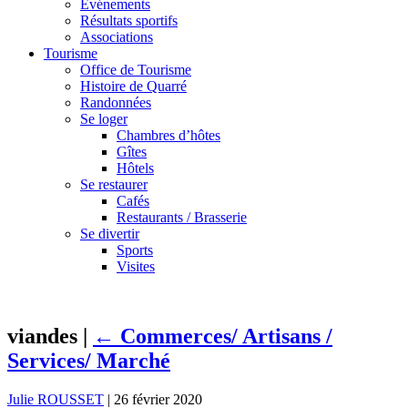
Événements
Résultats sportifs
Associations
Tourisme
Office de Tourisme
Histoire de Quarré
Randonnées
Se loger
Chambres d’hôtes
Gîtes
Hôtels
Se restaurer
Cafés
Restaurants / Brasserie
Se divertir
Sports
Visites
viandes
|
←
Commerces/ Artisans /
Services/ Marché
Julie ROUSSET
|
26 février 2020