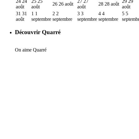
24
24
25
25
27
27
29
29
26
26 août
28
28 août
août
août
août
août
31
31
1
1
2
2
3
3
4
4
5
5
août
septembre
septembre
septembre
septembre
septemb
Découvrir Quarré
On aime Quarré