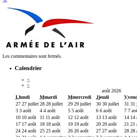
Les commentaires sont fermés.
Calendrier
<
>
août 2026
L
lundi
M
mardi
M
mercredi
J
jeudi
V
vend
27
27 juillet
28
28 juillet
29
29 juillet
30
30 juillet
31
31 j
3
3 août
4
4 août
5
5 août
6
6 août
7
7 ao
10
10 août
11
11 août
12
12 août
13
13 août
14
14 
17
17 août
18
18 août
19
19 août
20
20 août
21
21 
24
24 août
25
25 août
26
26 août
27
27 août
28
28 