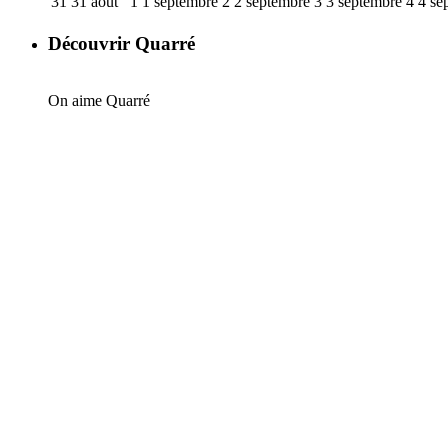
31
31 août
1
1 septembre
2
2 septembre
3
3 septembre
4
4 se
Découvrir Quarré
On aime Quarré