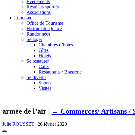
Événements
Résultats sportifs
Associations
Tourisme
Office de Tourisme
Histoire de Quarré
Randonnées
Se loger
Chambres d’hôtes
Gîtes
Hôtels
Se restaurer
Cafés
Restaurants / Brasserie
Se divertir
Sports
Visites
armée de l’air
|
←
Commerces/ Artisans / 
Julie ROUSSET
|
26 février 2020
←
→