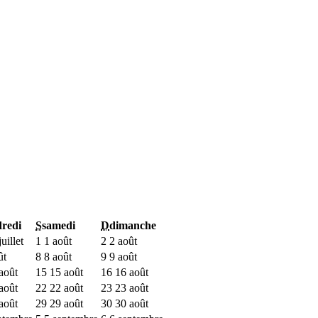
redi
S
samedi
D
dimanche
uillet
1
1 août
2
2 août
ût
8
8 août
9
9 août
août
15
15 août
16
16 août
août
22
22 août
23
23 août
août
29
29 août
30
30 août