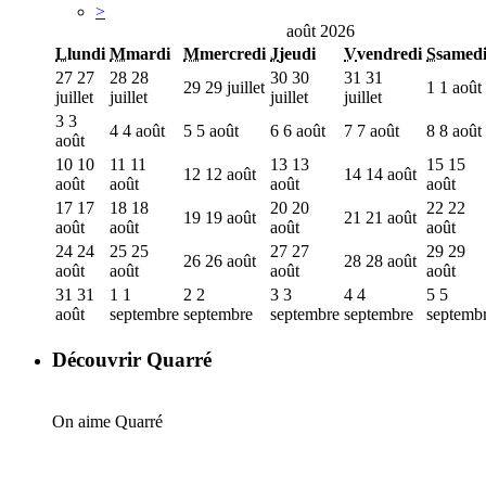
>
août 2026
L
lundi
M
mardi
M
mercredi
J
jeudi
V
vendredi
S
samed
27
27
28
28
30
30
31
31
29
29 juillet
1
1 août
juillet
juillet
juillet
juillet
3
3
4
4 août
5
5 août
6
6 août
7
7 août
8
8 août
août
10
10
11
11
13
13
15
15
12
12 août
14
14 août
août
août
août
août
17
17
18
18
20
20
22
22
19
19 août
21
21 août
août
août
août
août
24
24
25
25
27
27
29
29
26
26 août
28
28 août
août
août
août
août
31
31
1
1
2
2
3
3
4
4
5
5
août
septembre
septembre
septembre
septembre
septemb
Découvrir Quarré
On aime Quarré