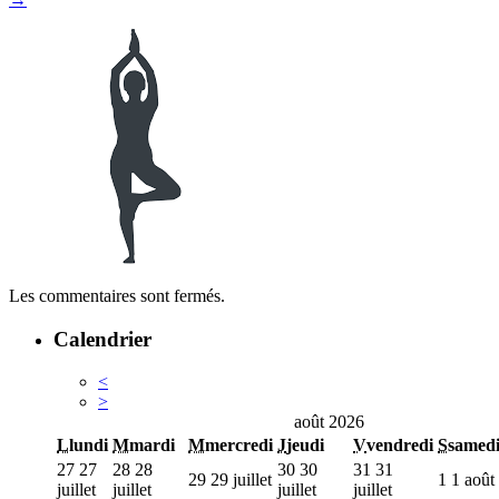
Les commentaires sont fermés.
Calendrier
<
>
août 2026
L
lundi
M
mardi
M
mercredi
J
jeudi
V
vendredi
S
samed
27
27
28
28
30
30
31
31
29
29 juillet
1
1 août
juillet
juillet
juillet
juillet