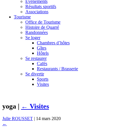
Événements
Résultats sportifs
Associations
Tourisme
Office de Tourisme
Histoire de Quarré
Randonnées
Se loger
Chambres d’hôtes
Gîtes
Hôtels
Se restaurer
Cafés
Restaurants / Brasserie
Se divertir
Sports
Visites
yoga
|
←
Visites
Julie ROUSSET
|
14 mars 2020
←
→