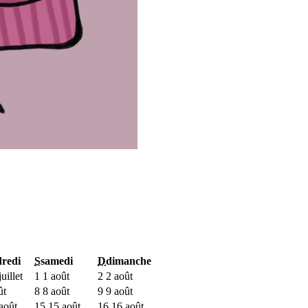
redi
S
samedi
D
dimanche
uillet
1
1 août
2
2 août
ût
8
8 août
9
9 août
août
15
15 août
16
16 août