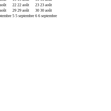
août
22
22 août
23
23 août
août
29
29 août
30
30 août
ptembre
5
5 septembre
6
6 septembre