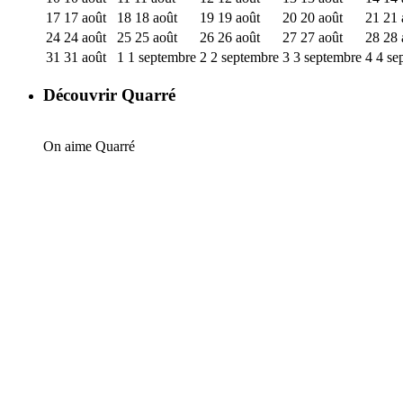
17
17 août
18
18 août
19
19 août
20
20 août
21
21 
24
24 août
25
25 août
26
26 août
27
27 août
28
28 
31
31 août
1
1 septembre
2
2 septembre
3
3 septembre
4
4 se
Découvrir Quarré
On aime Quarré