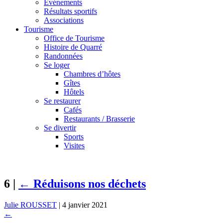
Événements
Résultats sportifs
Associations
Tourisme
Office de Tourisme
Histoire de Quarré
Randonnées
Se loger
Chambres d’hôtes
Gîtes
Hôtels
Se restaurer
Cafés
Restaurants / Brasserie
Se divertir
Sports
Visites
6
|
←
Réduisons nos déchets
Julie ROUSSET
|
4 janvier 2021
←
→