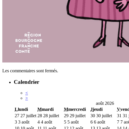
Les commentaires sont fermés.
Calendrier
<
>
août 2026
L
lundi
M
mardi
M
mercredi
J
jeudi
V
vend
27
27 juillet
28
28 juillet
29
29 juillet
30
30 juillet
31
31 j
3
3 août
4
4 août
5
5 août
6
6 août
7
7 ao
10
10 août
11
11 août
12
12 août
13
13 août
14
14 