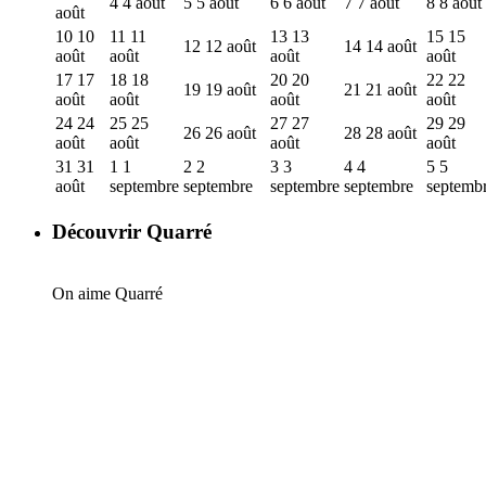
4
4 août
5
5 août
6
6 août
7
7 août
8
8 août
août
10
10
11
11
13
13
15
15
12
12 août
14
14 août
août
août
août
août
17
17
18
18
20
20
22
22
19
19 août
21
21 août
août
août
août
août
24
24
25
25
27
27
29
29
26
26 août
28
28 août
août
août
août
août
31
31
1
1
2
2
3
3
4
4
5
5
août
septembre
septembre
septembre
septembre
septemb
Découvrir Quarré
On aime Quarré