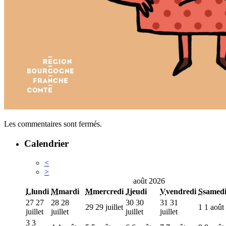
Les commentaires sont fermés.
Calendrier
<
>
août 2026
L
lundi
M
mardi
M
mercredi
J
jeudi
V
vendredi
S
samed
27
27
28
28
30
30
31
31
29
29 juillet
1
1 août
juillet
juillet
juillet
juillet
3
3