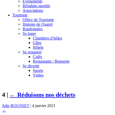
Événements
Résultats sportifs
Associations
Tourisme
Office de Tourisme
Histoire de Quarré
Randonnées
Se loger
Chambres d’hôtes
Gîtes
Hôtels
Se restaurer
Cafés
Restaurants / Brasserie
Se divertir
Sports
Visites
4
|
←
Réduisons nos déchets
Julie ROUSSET
|
4 janvier 2021
←
→