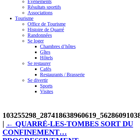
Événements
Résultats sportifs
Associations
Tourisme
Office de Tourisme
Histoire de Quarré
Randonnées
Se loger
Chambres d’hôtes
Gîtes
Hôtels
Se restaurer
Cafés
Restaurants / Brasserie
Se divertir
Sports
Visites
103255298_287418638960619_5628609103
|
←
QUARRÉ-LES-TOMBES SORT DU
CONFINEMENT…