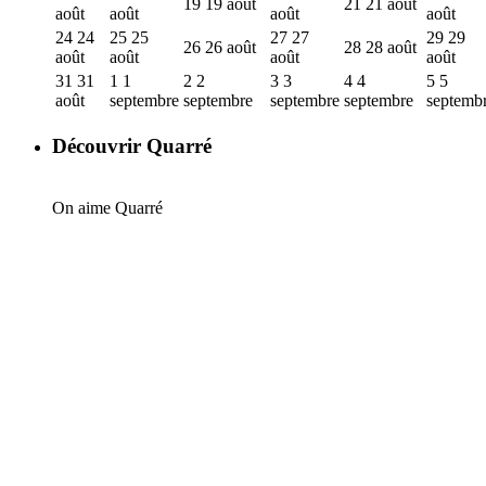
19
19 août
21
21 août
août
août
août
août
24
24
25
25
27
27
29
29
26
26 août
28
28 août
août
août
août
août
31
31
1
1
2
2
3
3
4
4
5
5
août
septembre
septembre
septembre
septembre
septemb
Découvrir Quarré
On aime Quarré