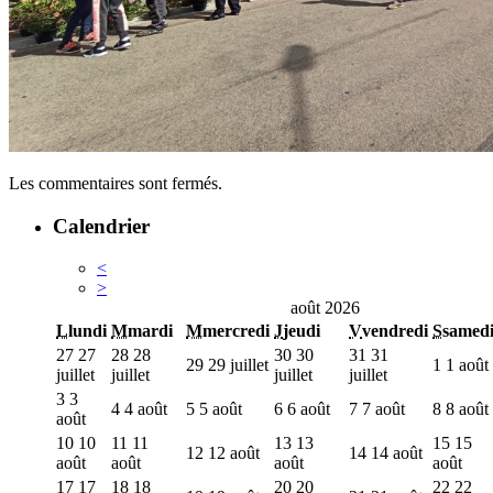
Les commentaires sont fermés.
Calendrier
<
>
août 2026
L
lundi
M
mardi
M
mercredi
J
jeudi
V
vendredi
S
samed
27
27
28
28
30
30
31
31
29
29 juillet
1
1 août
juillet
juillet
juillet
juillet
3
3
4
4 août
5
5 août
6
6 août
7
7 août
8
8 août
août
10
10
11
11
13
13
15
15
12
12 août
14
14 août
août
août
août
août
17
17
18
18
20
20
22
22