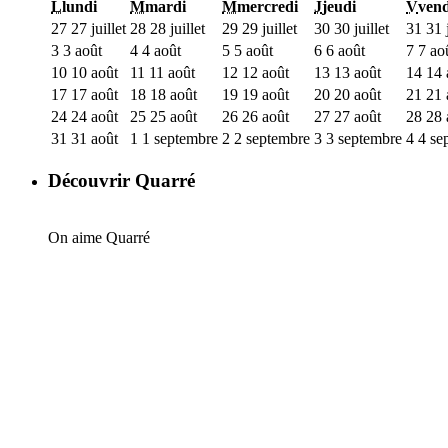
L
lundi
M
mardi
M
mercredi
J
jeudi
V
vend
27
27 juillet
28
28 juillet
29
29 juillet
30
30 juillet
31
31 j
3
3 août
4
4 août
5
5 août
6
6 août
7
7 ao
10
10 août
11
11 août
12
12 août
13
13 août
14
14 
17
17 août
18
18 août
19
19 août
20
20 août
21
21 
24
24 août
25
25 août
26
26 août
27
27 août
28
28 
31
31 août
1
1 septembre
2
2 septembre
3
3 septembre
4
4 se
Découvrir Quarré
On aime Quarré