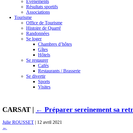
Événements
Résultats sportifs
Associations
Tourisme
Office de Tourisme
Histoire de Quarré
Randonnées
Se loger
Chambres d’hôtes
Gîtes
Hôtels
Se restaurer
Cafés
Restaurants / Brasserie
Se divertir
Sports
Visites
CARSAT
|
←
Préparer sereinement sa retr
Julie ROUSSET
|
12 avril 2021
←
→