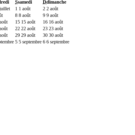
redi
S
samedi
D
dimanche
uillet
1
1 août
2
2 août
ût
8
8 août
9
9 août
août
15
15 août
16
16 août
août
22
22 août
23
23 août
août
29
29 août
30
30 août
ptembre
5
5 septembre
6
6 septembre