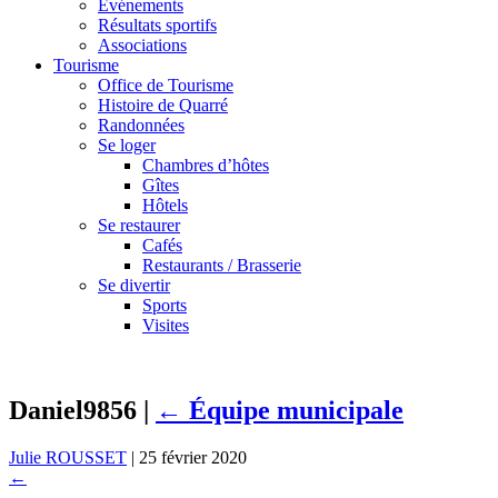
Événements
Résultats sportifs
Associations
Tourisme
Office de Tourisme
Histoire de Quarré
Randonnées
Se loger
Chambres d’hôtes
Gîtes
Hôtels
Se restaurer
Cafés
Restaurants / Brasserie
Se divertir
Sports
Visites
Daniel9856
|
←
Équipe municipale
Julie ROUSSET
|
25 février 2020
←
→