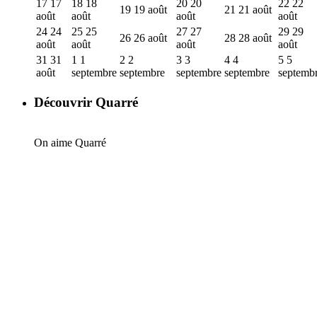
17
17
18
18
20
20
22
22
19
19 août
21
21 août
août
août
août
août
24
24
25
25
27
27
29
29
26
26 août
28
28 août
août
août
août
août
31
31
1
1
2
2
3
3
4
4
5
5
août
septembre
septembre
septembre
septembre
septemb
Découvrir Quarré
On aime Quarré