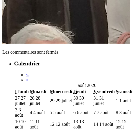
Les commentaires sont fermés.
Calendrier
<
>
août 2026
L
lundi
M
mardi
M
mercredi
J
jeudi
V
vendredi
S
samed
27
27
28
28
30
30
31
31
29
29 juillet
1
1 août
juillet
juillet
juillet
juillet
3
3
4
4 août
5
5 août
6
6 août
7
7 août
8
8 août
août
10
10
11
11
13
13
15
15
12
12 août
14
14 août
août
août
août
août