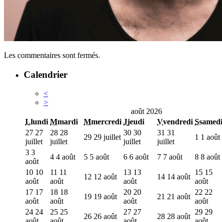
Les commentaires sont fermés.
Calendrier
<
>
août 2026
L
lundi
M
mardi
M
mercredi
J
jeudi
V
vendredi
S
samed
27
27
28
28
30
30
31
31
29
29 juillet
1
1 août
juillet
juillet
juillet
juillet
3
3
4
4 août
5
5 août
6
6 août
7
7 août
8
8 août
août
10
10
11
11
13
13
15
15
12
12 août
14
14 août
août
août
août
août
17
17
18
18
20
20
22
22
19
19 août
21
21 août
août
août
août
août
24
24
25
25
27
27
29
29
26
26 août
28
28 août
août
août
août
août