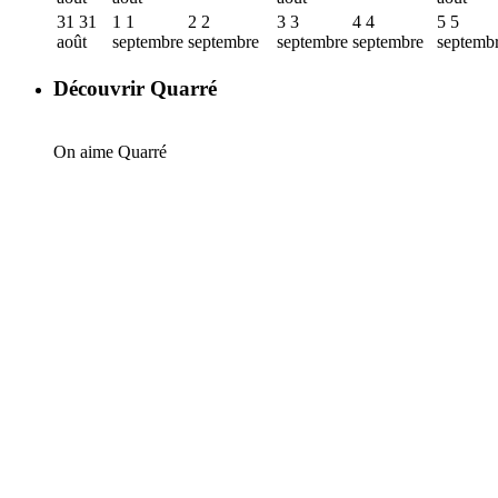
31
31
1
1
2
2
3
3
4
4
5
5
août
septembre
septembre
septembre
septembre
septemb
Découvrir Quarré
On aime Quarré