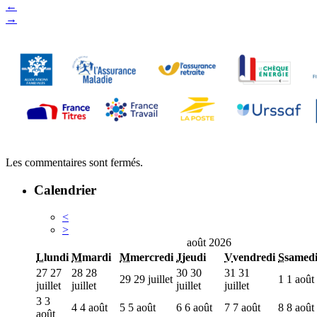
←
→
Les commentaires sont fermés.
Calendrier
<
>
août 2026
L
lundi
M
mardi
M
mercredi
J
jeudi
V
vendredi
S
samed
27
27
28
28
30
30
31
31
29
29 juillet
1
1 août
juillet
juillet
juillet
juillet
3
3
4
4 août
5
5 août
6
6 août
7
7 août
8
8 août
août