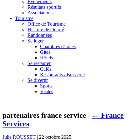
Événements
Résultats sportifs
Associations
Tourisme
Office de Tourisme
Histoire de Quarré
Randonnées
Se loger
Chambres d’hôtes
Gîtes
Hôtels
Se restaurer
Cafés
Restaurants / Brasserie
Se divertir
Sports
Visites
partenaires france service
|
←
France
Services
Julie ROUSSET
|
22 octobre 2025