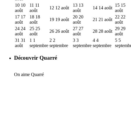
10
10
11
11
13
13
15
15
12
12 août
14
14 août
août
août
août
août
17
17
18
18
20
20
22
22
19
19 août
21
21 août
août
août
août
août
24
24
25
25
27
27
29
29
26
26 août
28
28 août
août
août
août
août
31
31
1
1
2
2
3
3
4
4
5
5
août
septembre
septembre
septembre
septembre
septemb
Découvrir Quarré
On aime Quarré