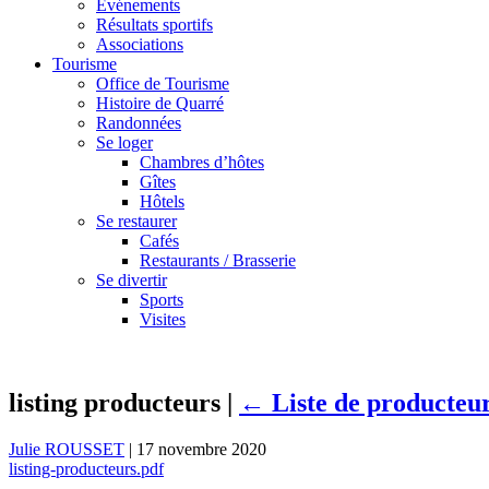
Événements
Résultats sportifs
Associations
Tourisme
Office de Tourisme
Histoire de Quarré
Randonnées
Se loger
Chambres d’hôtes
Gîtes
Hôtels
Se restaurer
Cafés
Restaurants / Brasserie
Se divertir
Sports
Visites
listing producteurs
|
←
Liste de producteu
Julie ROUSSET
|
17 novembre 2020
listing-producteurs.pdf