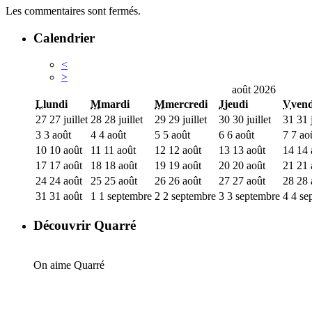
Les commentaires sont fermés.
Calendrier
<
>
août 2026
L
lundi
M
mardi
M
mercredi
J
jeudi
V
vend
27
27 juillet
28
28 juillet
29
29 juillet
30
30 juillet
31
31 j
3
3 août
4
4 août
5
5 août
6
6 août
7
7 ao
10
10 août
11
11 août
12
12 août
13
13 août
14
14 
17
17 août
18
18 août
19
19 août
20
20 août
21
21 
24
24 août
25
25 août
26
26 août
27
27 août
28
28 
31
31 août
1
1 septembre
2
2 septembre
3
3 septembre
4
4 se
Découvrir Quarré
On aime Quarré