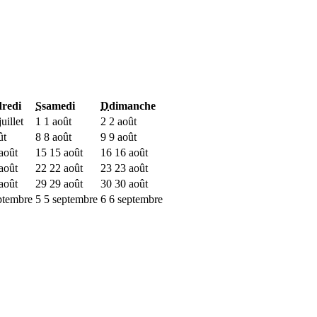
redi
S
samedi
D
dimanche
uillet
1
1 août
2
2 août
ût
8
8 août
9
9 août
août
15
15 août
16
16 août
août
22
22 août
23
23 août
août
29
29 août
30
30 août
ptembre
5
5 septembre
6
6 septembre