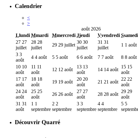
Calendrier
<
>
août 2026
L
lundi
M
mardi
M
mercredi
J
jeudi
V
vendredi
S
samed
27
27
28
28
30
30
31
31
29
29 juillet
1
1 août
juillet
juillet
juillet
juillet
3
3
4
4 août
5
5 août
6
6 août
7
7 août
8
8 août
août
10
10
11
11
13
13
15
15
12
12 août
14
14 août
août
août
août
août
17
17
18
18
20
20
22
22
19
19 août
21
21 août
août
août
août
août
24
24
25
25
27
27
29
29
26
26 août
28
28 août
août
août
août
août
31
31
1
1
2
2
3
3
4
4
5
5
août
septembre
septembre
septembre
septembre
septemb
Découvrir Quarré