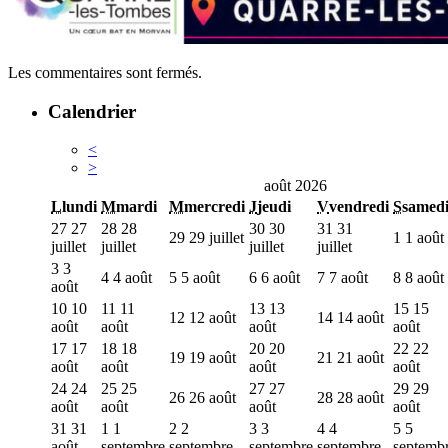
Les commentaires sont fermés.
Calendrier
<
>
août 2026
L
lundi
M
mardi
M
mercredi
J
jeudi
V
vendredi
S
samed
27
27
28
28
30
30
31
31
29
29 juillet
1
1 août
juillet
juillet
juillet
juillet
3
3
4
4 août
5
5 août
6
6 août
7
7 août
8
8 août
août
10
10
11
11
13
13
15
15
12
12 août
14
14 août
août
août
août
août
17
17
18
18
20
20
22
22
19
19 août
21
21 août
août
août
août
août
24
24
25
25
27
27
29
29
26
26 août
28
28 août
août
août
août
août
31
31
1
1
2
2
3
3
4
4
5
5
août
septembre
septembre
septembre
septembre
septemb