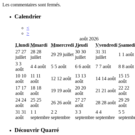
Les commentaires sont fermés.
Calendrier
<
>
août 2026
L
lundi
M
mardi
M
mercredi
J
jeudi
V
vendredi
S
samed
27
27
28
28
30
30
31
31
29
29 juillet
1
1 août
juillet
juillet
juillet
juillet
3
3
4
4 août
5
5 août
6
6 août
7
7 août
8
8 août
août
10
10
11
11
13
13
15
15
12
12 août
14
14 août
août
août
août
août
17
17
18
18
20
20
22
22
19
19 août
21
21 août
août
août
août
août
24
24
25
25
27
27
29
29
26
26 août
28
28 août
août
août
août
août
31
31
1
1
2
2
3
3
4
4
5
5
août
septembre
septembre
septembre
septembre
septemb
Découvrir Quarré