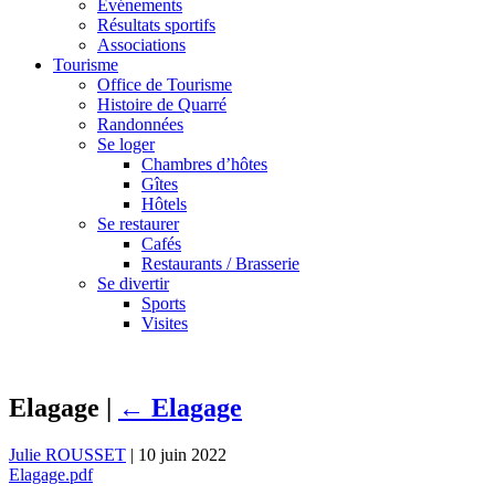
Événements
Résultats sportifs
Associations
Tourisme
Office de Tourisme
Histoire de Quarré
Randonnées
Se loger
Chambres d’hôtes
Gîtes
Hôtels
Se restaurer
Cafés
Restaurants / Brasserie
Se divertir
Sports
Visites
Elagage
|
←
Elagage
Julie ROUSSET
|
10 juin 2022
Elagage.pdf