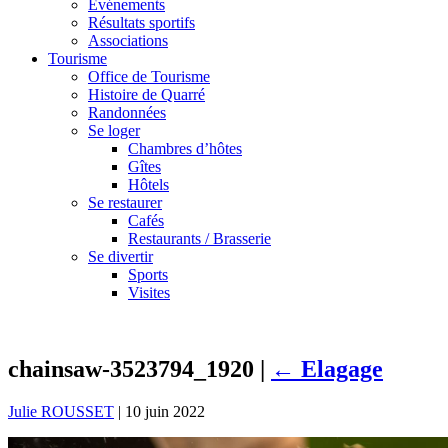
Événements
Résultats sportifs
Associations
Tourisme
Office de Tourisme
Histoire de Quarré
Randonnées
Se loger
Chambres d’hôtes
Gîtes
Hôtels
Se restaurer
Cafés
Restaurants / Brasserie
Se divertir
Sports
Visites
chainsaw-3523794_1920
|
←
Elagage
Julie ROUSSET
|
10 juin 2022