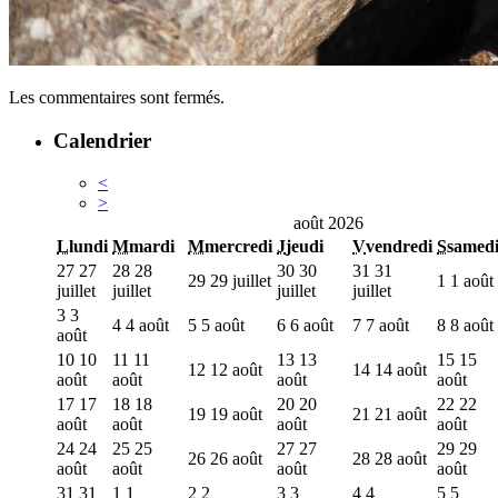
Les commentaires sont fermés.
Calendrier
<
>
août 2026
L
lundi
M
mardi
M
mercredi
J
jeudi
V
vendredi
S
samed
27
27
28
28
30
30
31
31
29
29 juillet
1
1 août
juillet
juillet
juillet
juillet
3
3
4
4 août
5
5 août
6
6 août
7
7 août
8
8 août
août
10
10
11
11
13
13
15
15
12
12 août
14
14 août
août
août
août
août
17
17
18
18
20
20
22
22
19
19 août
21
21 août
août
août
août
août
24
24
25
25
27
27
29
29
26
26 août
28
28 août
août
août
août
août
31
31
1
1
2
2
3
3
4
4
5
5