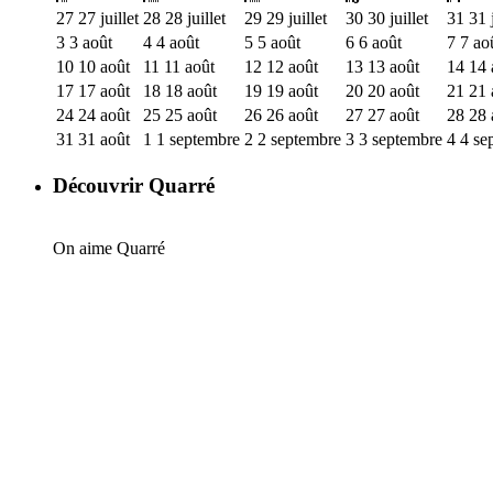
27
27 juillet
28
28 juillet
29
29 juillet
30
30 juillet
31
31 j
3
3 août
4
4 août
5
5 août
6
6 août
7
7 ao
10
10 août
11
11 août
12
12 août
13
13 août
14
14 
17
17 août
18
18 août
19
19 août
20
20 août
21
21 
24
24 août
25
25 août
26
26 août
27
27 août
28
28 
31
31 août
1
1 septembre
2
2 septembre
3
3 septembre
4
4 se
Découvrir Quarré
On aime Quarré