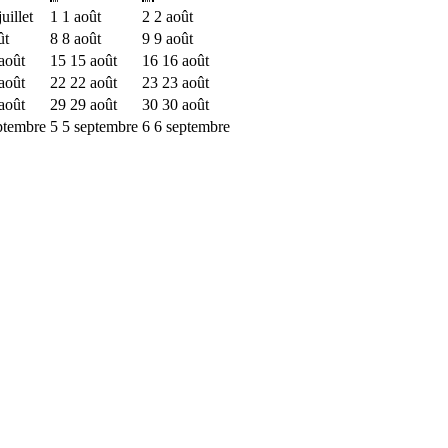
uillet
1
1 août
2
2 août
ût
8
8 août
9
9 août
août
15
15 août
16
16 août
août
22
22 août
23
23 août
août
29
29 août
30
30 août
ptembre
5
5 septembre
6
6 septembre