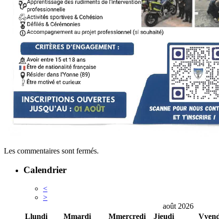
Les commentaires sont fermés.
Calendrier
<
>
août 2026
L
lundi
M
mardi
M
mercredi
J
jeudi
V
vend