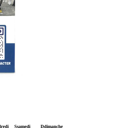
redi
S
samedi
D
dimanche