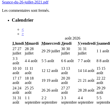
Seance-du-26-juillet-2021.pdf
Les commentaires sont fermés.
Calendrier
<
>
août 2026
L
lundi
M
mardi
M
mercredi
J
jeudi
V
vendredi
S
samed
27
27
28
28
30
30
31
31
29
29 juillet
1
1 août
juillet
juillet
juillet
juillet
3
3
4
4 août
5
5 août
6
6 août
7
7 août
8
8 août
août
10
10
11
11
13
13
15
15
12
12 août
14
14 août
août
août
août
août
17
17
18
18
20
20
22
22
19
19 août
21
21 août
août
août
août
août
24
24
25
25
27
27
29
29
26
26 août
28
28 août
août
août
août
août
31
31
1
1
2
2
3
3
4
4
5
5
août
septembre
septembre
septembre
septembre
septemb