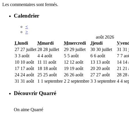
Les commentaires sont fermés.
Calendrier
<
>
août 2026
L
lundi
M
mardi
M
mercredi
J
jeudi
V
vend
27
27 juillet
28
28 juillet
29
29 juillet
30
30 juillet
31
31 j
3
3 août
4
4 août
5
5 août
6
6 août
7
7 ao
10
10 août
11
11 août
12
12 août
13
13 août
14
14 
17
17 août
18
18 août
19
19 août
20
20 août
21
21 
24
24 août
25
25 août
26
26 août
27
27 août
28
28 
31
31 août
1
1 septembre
2
2 septembre
3
3 septembre
4
4 se
Découvrir Quarré
On aime Quarré