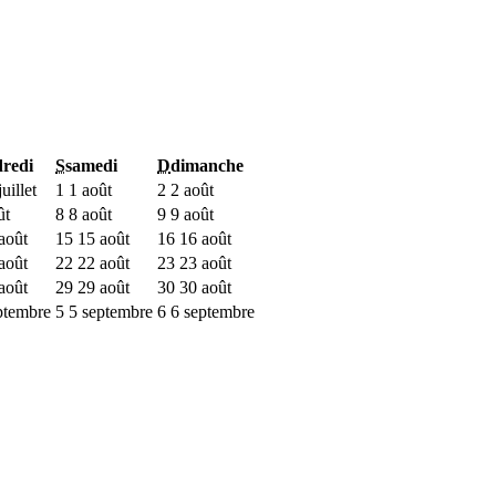
redi
S
samedi
D
dimanche
uillet
1
1 août
2
2 août
ût
8
8 août
9
9 août
août
15
15 août
16
16 août
août
22
22 août
23
23 août
août
29
29 août
30
30 août
ptembre
5
5 septembre
6
6 septembre