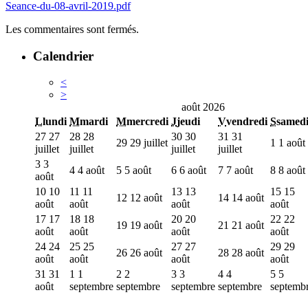
Seance-du-08-avril-2019.pdf
Les commentaires sont fermés.
Calendrier
<
>
août 2026
L
lundi
M
mardi
M
mercredi
J
jeudi
V
vendredi
S
samed
27
27
28
28
30
30
31
31
29
29 juillet
1
1 août
juillet
juillet
juillet
juillet
3
3
4
4 août
5
5 août
6
6 août
7
7 août
8
8 août
août
10
10
11
11
13
13
15
15
12
12 août
14
14 août
août
août
août
août
17
17
18
18
20
20
22
22
19
19 août
21
21 août
août
août
août
août
24
24
25
25
27
27
29
29
26
26 août
28
28 août
août
août
août
août
31
31
1
1
2
2
3
3
4
4
5
5
août
septembre
septembre
septembre
septembre
septemb