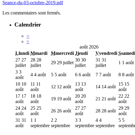
Seance-du-03-octobre-2019.pdf
Les commentaires sont fermés.
Calendrier
<
>
août 2026
L
lundi
M
mardi
M
mercredi
J
jeudi
V
vendredi
S
samed
27
27
28
28
30
30
31
31
29
29 juillet
1
1 août
juillet
juillet
juillet
juillet
3
3
4
4 août
5
5 août
6
6 août
7
7 août
8
8 août
août
10
10
11
11
13
13
15
15
12
12 août
14
14 août
août
août
août
août
17
17
18
18
20
20
22
22
19
19 août
21
21 août
août
août
août
août
24
24
25
25
27
27
29
29
26
26 août
28
28 août
août
août
août
août
31
31
1
1
2
2
3
3
4
4
5
5
août
septembre
septembre
septembre
septembre
septemb