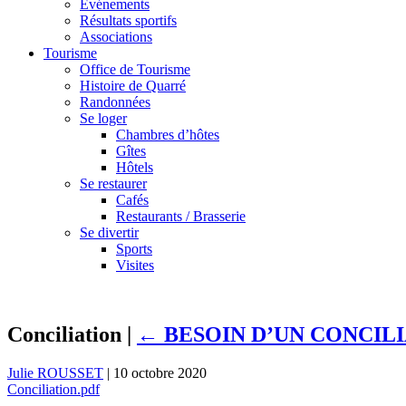
Événements
Résultats sportifs
Associations
Tourisme
Office de Tourisme
Histoire de Quarré
Randonnées
Se loger
Chambres d’hôtes
Gîtes
Hôtels
Se restaurer
Cafés
Restaurants / Brasserie
Se divertir
Sports
Visites
Conciliation
|
←
BESOIN D’UN CONCIL
Julie ROUSSET
|
10 octobre 2020
Conciliation.pdf