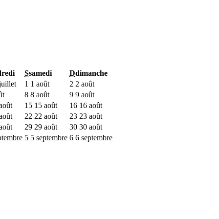
redi
S
samedi
D
dimanche
uillet
1
1 août
2
2 août
ût
8
8 août
9
9 août
août
15
15 août
16
16 août
août
22
22 août
23
23 août
août
29
29 août
30
30 août
ptembre
5
5 septembre
6
6 septembre