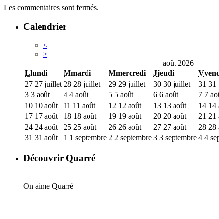
Les commentaires sont fermés.
Calendrier
<
>
août 2026
L
lundi
M
mardi
M
mercredi
J
jeudi
V
vend
27
27 juillet
28
28 juillet
29
29 juillet
30
30 juillet
31
31 j
3
3 août
4
4 août
5
5 août
6
6 août
7
7 ao
10
10 août
11
11 août
12
12 août
13
13 août
14
14 
17
17 août
18
18 août
19
19 août
20
20 août
21
21 
24
24 août
25
25 août
26
26 août
27
27 août
28
28 
31
31 août
1
1 septembre
2
2 septembre
3
3 septembre
4
4 se
Découvrir Quarré
On aime Quarré