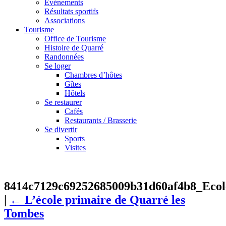
Événements
Résultats sportifs
Associations
Tourisme
Office de Tourisme
Histoire de Quarré
Randonnées
Se loger
Chambres d’hôtes
Gîtes
Hôtels
Se restaurer
Cafés
Restaurants / Brasserie
Se divertir
Sports
Visites
8414c7129c69252685009b31d60af4b8_Eco
|
←
L’école primaire de Quarré les
Tombes