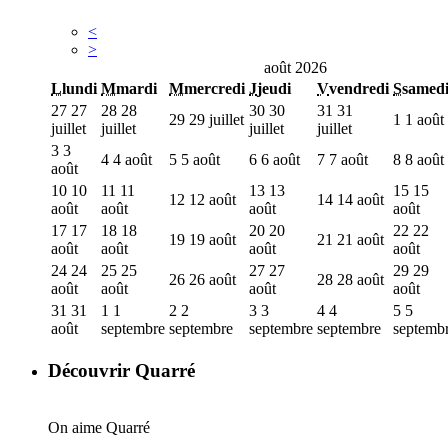
<
>
août 2026
L
lundi
M
mardi
M
mercredi
J
jeudi
V
vendredi
S
samed
27
27
28
28
30
30
31
31
29
29 juillet
1
1 août
juillet
juillet
juillet
juillet
3
3
4
4 août
5
5 août
6
6 août
7
7 août
8
8 août
août
10
10
11
11
13
13
15
15
12
12 août
14
14 août
août
août
août
août
17
17
18
18
20
20
22
22
19
19 août
21
21 août
août
août
août
août
24
24
25
25
27
27
29
29
26
26 août
28
28 août
août
août
août
août
31
31
1
1
2
2
3
3
4
4
5
5
août
septembre
septembre
septembre
septembre
septemb
Découvrir Quarré
On aime Quarré