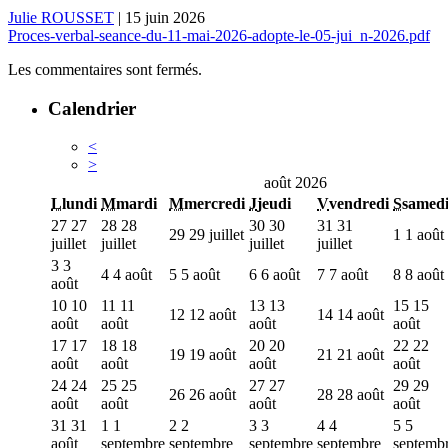
Julie ROUSSET
|
15 juin 2026
Proces-verbal-seance-du-11-mai-2026-adopte-le-05-jui_n-2026.pdf
Les commentaires sont fermés.
Calendrier
<
>
août 2026
L
lundi
M
mardi
M
mercredi
J
jeudi
V
vendredi
S
samed
27
27
28
28
30
30
31
31
29
29 juillet
1
1 août
juillet
juillet
juillet
juillet
3
3
4
4 août
5
5 août
6
6 août
7
7 août
8
8 août
août
10
10
11
11
13
13
15
15
12
12 août
14
14 août
août
août
août
août
17
17
18
18
20
20
22
22
19
19 août
21
21 août
août
août
août
août
24
24
25
25
27
27
29
29
26
26 août
28
28 août
août
août
août
août
31
31
1
1
2
2
3
3
4
4
5
5
août
septembre
septembre
septembre
septembre
septemb