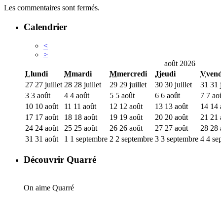
Les commentaires sont fermés.
Calendrier
<
>
août 2026
L
lundi
M
mardi
M
mercredi
J
jeudi
V
vend
27
27 juillet
28
28 juillet
29
29 juillet
30
30 juillet
31
31 j
3
3 août
4
4 août
5
5 août
6
6 août
7
7 ao
10
10 août
11
11 août
12
12 août
13
13 août
14
14 
17
17 août
18
18 août
19
19 août
20
20 août
21
21 
24
24 août
25
25 août
26
26 août
27
27 août
28
28 
31
31 août
1
1 septembre
2
2 septembre
3
3 septembre
4
4 se
Découvrir Quarré
On aime Quarré