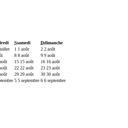
redi
S
samedi
D
dimanche
uillet
1
1 août
2
2 août
ût
8
8 août
9
9 août
août
15
15 août
16
16 août
août
22
22 août
23
23 août
août
29
29 août
30
30 août
ptembre
5
5 septembre
6
6 septembre