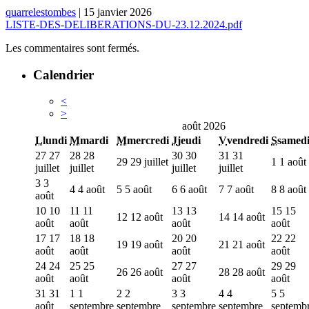
quarrelestombes
|
15 janvier 2026
LISTE-DES-DELIBERATIONS-DU-23.12.2024.pdf
Les commentaires sont fermés.
Calendrier
<
>
août 2026
L
lundi
M
mardi
M
mercredi
J
jeudi
V
vendredi
S
samed
27
27
28
28
30
30
31
31
29
29 juillet
1
1 août
juillet
juillet
juillet
juillet
3
3
4
4 août
5
5 août
6
6 août
7
7 août
8
8 août
août
10
10
11
11
13
13
15
15
12
12 août
14
14 août
août
août
août
août
17
17
18
18
20
20
22
22
19
19 août
21
21 août
août
août
août
août
24
24
25
25
27
27
29
29
26
26 août
28
28 août
août
août
août
août
31
31
1
1
2
2
3
3
4
4
5
5
août
septembre
septembre
septembre
septembre
septemb