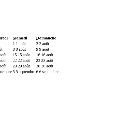
redi
S
samedi
D
dimanche
uillet
1
1 août
2
2 août
ût
8
8 août
9
9 août
août
15
15 août
16
16 août
août
22
22 août
23
23 août
août
29
29 août
30
30 août
ptembre
5
5 septembre
6
6 septembre