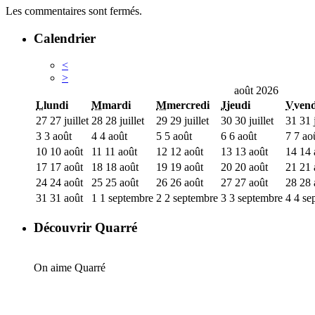
Les commentaires sont fermés.
Calendrier
<
>
août 2026
L
lundi
M
mardi
M
mercredi
J
jeudi
V
vend
27
27 juillet
28
28 juillet
29
29 juillet
30
30 juillet
31
31 j
3
3 août
4
4 août
5
5 août
6
6 août
7
7 ao
10
10 août
11
11 août
12
12 août
13
13 août
14
14 
17
17 août
18
18 août
19
19 août
20
20 août
21
21 
24
24 août
25
25 août
26
26 août
27
27 août
28
28 
31
31 août
1
1 septembre
2
2 septembre
3
3 septembre
4
4 se
Découvrir Quarré
On aime Quarré