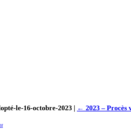
dopté-le-16-octobre-2023
|
←
2023 – Procès v
df