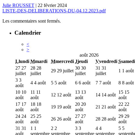
Julie ROUSSET
|
22 février 2024
LISTE-DES-DELIBERATIONS-DU-04.12.2023.pdf
Les commentaires sont fermés.
Calendrier
<
>
août 2026
L
lundi
M
mardi
M
mercredi
J
jeudi
V
vendredi
S
samed
27
27
28
28
30
30
31
31
29
29 juillet
1
1 août
juillet
juillet
juillet
juillet
3
3
4
4 août
5
5 août
6
6 août
7
7 août
8
8 août
août
10
10
11
11
13
13
15
15
12
12 août
14
14 août
août
août
août
août
17
17
18
18
20
20
22
22
19
19 août
21
21 août
août
août
août
août
24
24
25
25
27
27
29
29
26
26 août
28
28 août
août
août
août
août
31
31
1
1
2
2
3
3
4
4
5
5
août
septembre
septembre
septembre
septembre
septemb